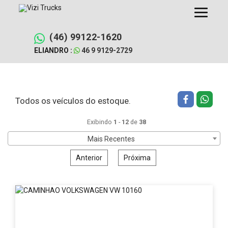
Pular
Filtrar busca
Limpar filtros
para
o
conteúdo
(46) 99122-1620
ELIANDRO :
46 9 9129-2729
Todos os veículos do estoque.
Exibindo
1
-
12
de
38
Mais Recentes
Anterior
Próxima