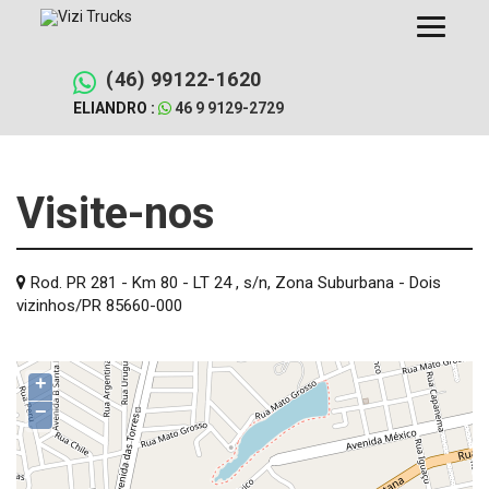
Pular
para
o
conteúdo
(46) 99122-1620
ELIANDRO :
46 9 9129-2729
Visite-nos
Rod. PR 281 - Km 80 - LT 24 , s/n, Zona Suburbana - Dois
vizinhos/PR 85660-000
+
−